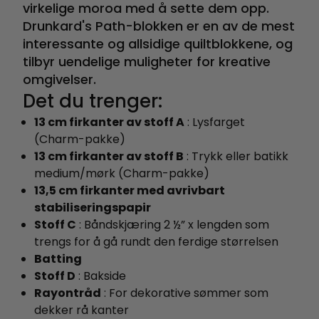
virkelige moroa med å sette dem opp.
Drunkard's Path-blokken er en av de mest
interessante og allsidige quiltblokkene, og
tilbyr uendelige muligheter for kreative
omgivelser.
Det du trenger:
13 cm firkanter av stoff A
: Lysfarget
(Charm-pakke)
13 cm firkanter av stoff B
: Trykk eller batikk
medium/mørk (Charm-pakke)
13,5 cm firkanter med avrivbart
stabiliseringspapir
Stoff C
: Båndskjæring 2 ½” x lengden som
trengs for å gå rundt den ferdige størrelsen
Batting
Stoff D
: Bakside
Rayontråd
: For dekorative sømmer som
dekker rå kanter