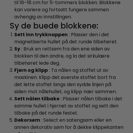
til 16–18 cm for 5-tommers blokken. Blokkene
kan variere og fortsatt fungere sammen
avhengig av innstillingen.
Sy de buede blokkene:
Sett inn trykknappen
: Plasser den i det
magnetiserte hullet på det runde tilbehøret.
Sy
: Bruk en rettsøm fra den ene siden av
blokken til den andre, og la det sirkulære
tilbehøret lede deg.
Fjern og klipp
: Ta nålen og stoffet ut av
maskinen. Klipp det øverste stoffet bort fra
det lette stoffet langs den sydde linjen på
siden mot nålehullet, og klipp nær sømmen.
Sett nålen tilbake
: Plasser nålen tilbake i det
samme hullet i hjørnet av stoffet og sett den
tilbake på det runde festet.
Dekorsøm
: Select en satengsøm eller en
annen dekorativ søm for å dekke klippekanten