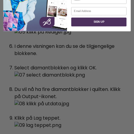
av skjermen.
E-post
Select en av blokkene ved å klikke på Rediger-
SIGN UP
ikonet. Et nytt vindu vil vises.
I denne visningen kan du se de tilgjengelige
blokkene.
Select diamantblokken og klikk OK.
Du vil nå ha fire diamantblokker i quilten. Klikk
på Output-ikonet.
Klikk på Lag teppet.