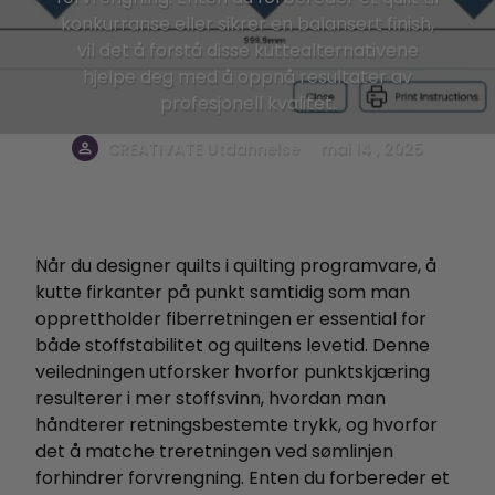
konkurranse eller sikrer en balansert finish,
vil det å forstå disse kuttealternativene
hjelpe deg med å oppnå resultater av
profesjonell kvalitet.
.
CREATIVATE Utdannelse
mai 14 , 2025
Når du designer quilts i quilting programvare, å
kutte firkanter på punkt samtidig som man
opprettholder fiberretningen er essential for
både stoffstabilitet og quiltens levetid. Denne
veiledningen utforsker hvorfor punktskjæring
resulterer i mer stoffsvinn, hvordan man
håndterer retningsbestemte trykk, og hvorfor
det å matche treretningen ved sømlinjen
forhindrer forvrengning. Enten du forbereder et