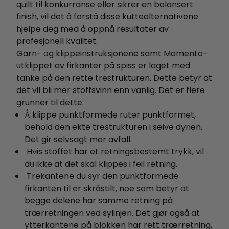
quilt til konkurranse eller sikrer en balansert
finish, vil det å forstå disse kuttealternativene
hjelpe deg med å oppnå resultater av
profesjonell kvalitet.
Garn- og klippeinstruksjonene samt Momento-
utklippet av firkanter på spiss er laget med
tanke på den rette trestrukturen. Dette betyr at
det vil bli mer stoffsvinn enn vanlig. Det er flere
grunner til dette:
Å klippe punktformede ruter punktformet,
behold den ekte trestrukturen i selve dynen.
Det gir selvsagt mer avfall.
Hvis stoffet har et retningsbestemt trykk, vil
du ikke at det skal klippes i feil retning.
Trekantene du syr den punktformede
firkanten til er skråstilt, noe som betyr at
begge delene har samme retning på
trærretningen ved sylinjen. Det gjør også at
ytterkantene på blokken har rett trærretning,