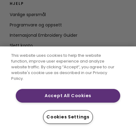
HJELP
Vanlige spørsmål
Programvare og oppsett
Internasjonal Embroidery Guider
Slett konto
HOLD DEG OPPDATERT
This website uses cookies to help the website
function, improve user experience and analyze
Skriv inn e-
website traffic. By clicking “Accept“, you agree to our
website's cookie use as described in our Privacy
postadresse
Policy.
Accept All Cookies
CREATIVATE og MYSEWNET er eksklusive varemerker for
Singer Sourcing Limited LLC. © 2026 Singer Sourcing
Limited LLC eller dets tilknyttede selskaper. Alle
Cookies Settings
rettigheter forbeholdt.