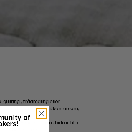
 quilting , trådmaling eller
 perfekt for stiplesøm, kontursøm,
munity of
tinget dannes, noe som bidrar til å
akers!
ller tyngre tråd.