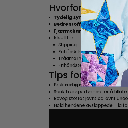
Hvorfor bruke fr
Tydelig synlighet
for å følge m
Bedre stoffkontroll
under frihå
Fjærmekanismen
holder stoffe
Ideell for:
Stipping
Frihåndsteknikk quilting
Trådmaling
Frihåndsteknikk embroidery
Tips for best resu
Bruk
riktig nål
for trådtypen din 
Senk transportørene for å tillate
Beveg stoffet jevnt og jevnt unde
Hold hendene avslappede – la fo