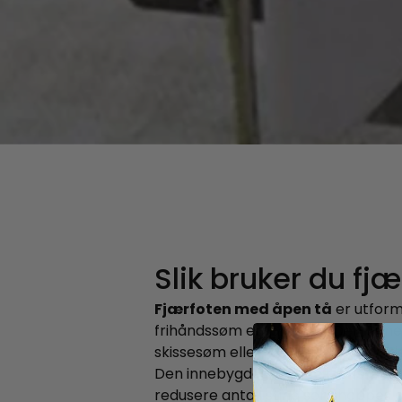
Slik bruker du fj
Fjærfoten med åpen tå
er utforme
frihåndssøm embroidery Den åpne fr
skissesøm eller for å følge trykte d
Den innebygde
fjærmekanismen
redusere antall sting som hoppes o