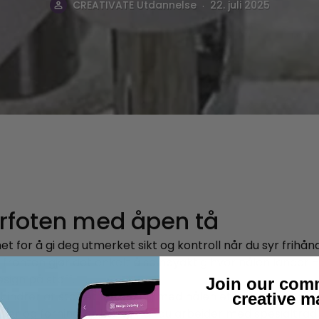
.
CREATIVATE Utdannelse
22. juli 2025
ærfoten med åpen tå
t for å gi deg utmerket sikt og kontroll når du syr frihånd.
onten gjør det enkelt å se nøyaktig hvor nålen lander –
esign på stoff.
Join our com
hindrer at stoffet løfter seg med nålen etter hvert som s
creative m
ver og forhindrer brudd når du arbeider med spesialtråd e