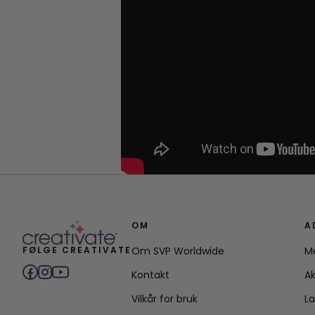
OM
A
FØLGE CREATIVATE
Om SVP Worldwide
M
Kontakt
Ak
Vilkår for bruk
L