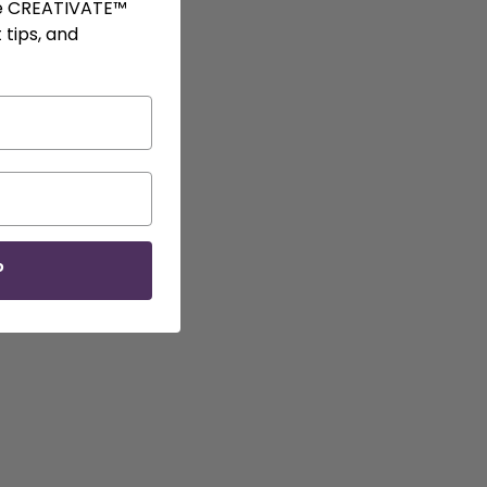
ve CREATIVATE™
 tips, and
P