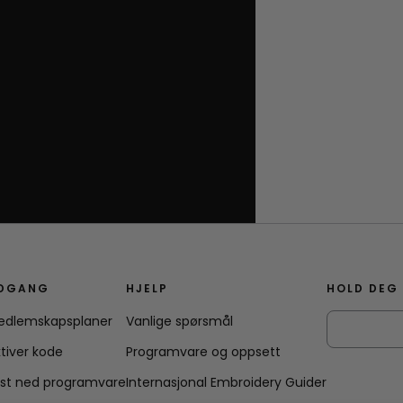
DGANG
HJELP
HOLD DEG
edlemskapsplaner
Vanlige spørsmål
tiver kode
Programvare og oppsett
ast ned programvare
Internasjonal Embroidery Guider