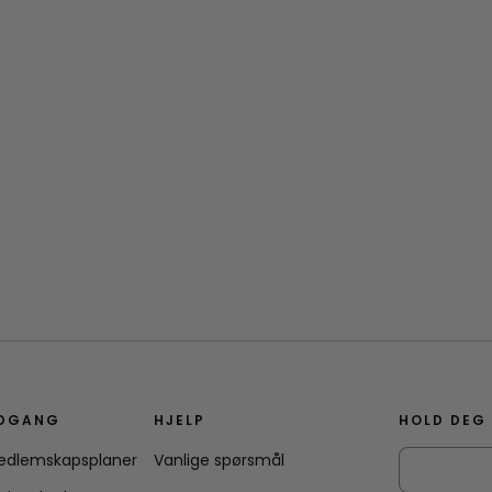
DGANG
HJELP
HOLD DEG
edlemskapsplaner
Vanlige spørsmål