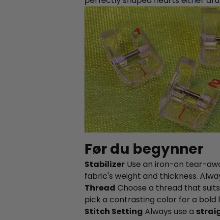
perfectly shaped hearts either dr
Før du begynner
Stabilizer
Use an iron-on tear-away
fabric's weight and thickness. Alwa
Thread
Choose a thread that suits 
pick a contrasting color for a bold 
Stitch Setting
Always use a
strai