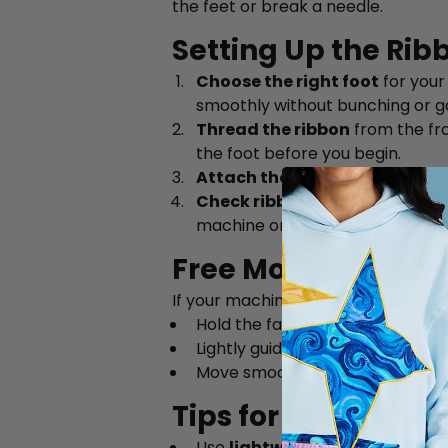
the feet or break a needle.
Setting Up the Rib
Choose the right foot
for your 
smoothly without bunching or g
Thread the ribbon
from the fro
the foot before you begin.
Attach the foot
to the machin
Check ribbon flow
— make sure 
machine or drape it over your s
Free Motion Ribbon
If your machine has a free motion f
Hold the fabric end when you be
Lightly guide the fabric to turn 
Move smoothly and at an even p
Tips for best result
Use
lightweight, flat ribbons
—