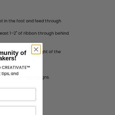
lot in the foot and feed through
 least 1–2" of ribbon through behind
bbon spool to the right of the
munity of
akers!
ve CREATIVATE™
 tips, and
 organic, flowing designs.