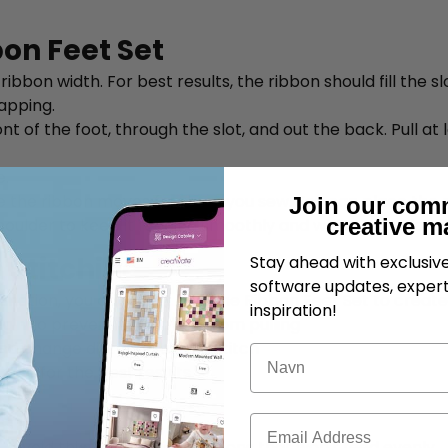
bon Feet Set
ribbon width. For best results, the ribbon should fill the s
apping.
nt of the foot, through the slot, and out the back. Pull at
e.
the ribbon moves freely as you sew. You can place the ri
Join our com
creative m
houlder to keep it feeding smoothly and without tension.
 Stitching
Stay ahead with exclusi
software updates, expert
unction, you can use it with the Ribbon Feet Set to create
inspiration!
gin to prevent the ribbon from pulling
and change direction as you stitch
Navn
ace for the best results
at
E-post
 avoid thick or textured ribbons that won't feed evenly