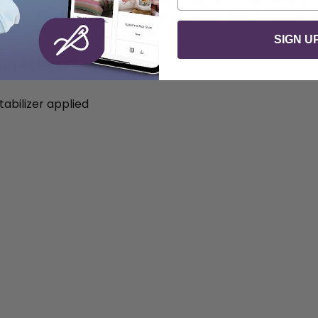
om fabric, either straight grain or on the bias, for a cust
s start from the inside and work outward
SIGN U
on Heart
abilizer applied