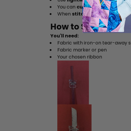
You can
cut your own ribbon
fr
When
stitching a spiral
, alway
How to Sew a Ribb
You'll need:
Fabric with iron-on tear-away st
Fabric marker or pen
Your chosen ribbon