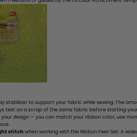
awn freehand or guided by the Circular Attachment templ
 stabilizer to support your fabric while sewing. The am
ys test on a scrap of the same fabric before starting your
your design — you can match your ribbon color, use monofi
look.
ght stitch
when working with the Ribbon Feet Set. A wide