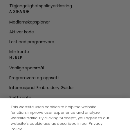
Tilgjengelighetspolicyerklæring
ADGANG
Medlemskapsplaner
Aktiver kode
Last ned programvare
Min konto
HJELP
Vanlige spørsmål
Programvare og oppsett
Internasjonal Embroidery Guider
Slett konto
HOLD DEG OPPDATERT
This website uses cookies to help the website
function, improve user experience and analyze
Skriv inn e-
website traffic. By clicking “Accept“, you agree to our
website's cookie use as described in our Privacy
postadresse
Policy.