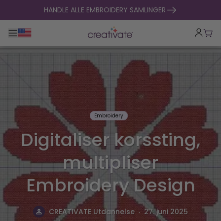
hopp til innhold
HANDLE ALLE EMBROIDERY SAMLINGER
Veksle hovednavigasjon
Hand
Embroidery
Digitaliser korssting,
multipliser
Embroidery Design
.
CREATIVATE Utdannelse
27. juni 2025