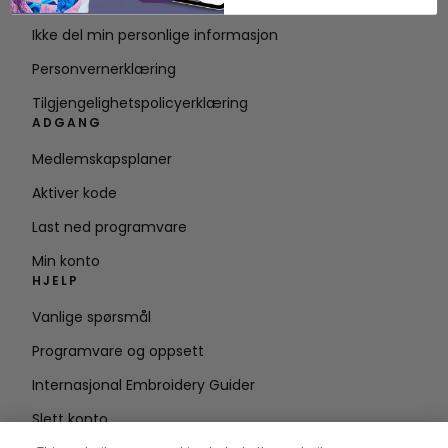
Vilkår for bruk
Ikke del min personlige informasjon
Personvernerklæring
Tilgjengelighetspolicyerklæring
ADGANG
Medlemskapsplaner
Aktiver kode
Last ned programvare
Min konto
HJELP
Vanlige spørsmål
Programvare og oppsett
Internasjonal Embroidery Guider
Slett konto
HOLD DEG OPPDATERT