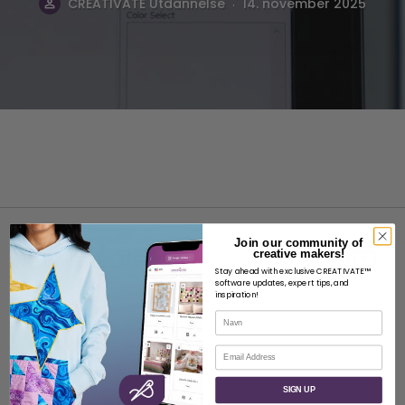
.
CREATIVATE Utdannelse
14. november 2025
Join our community of
creative makers!
Stay ahead with exclusive CREATIVATE™
software updates, expert tips, and
inspiration!
OM
Navn
Om SVP Worldwide
E-post
Kontakt
SIGN UP