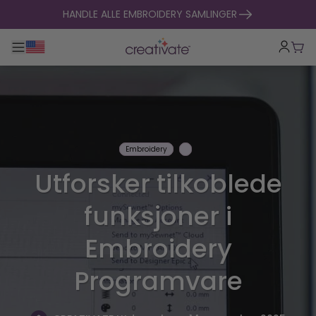
hopp til innhold
HANDLE ALLE EMBROIDERY SAMLINGER
Veksle hovednavigasjon
Hand
Embroidery
Utforsker tilkoblede
funksjoner i
Embroidery
Programvare