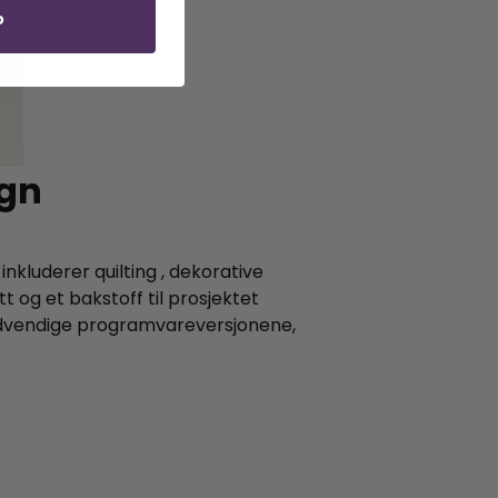
P
ign
nkluderer quilting , dekorative
t og et bakstoff til prosjektet
 nødvendige programvareversjonene,