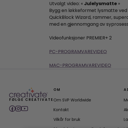
Utvalgt video: «
Julelysmatte
»
Bygg en løkkeformet lysmatte ved h
QuickBlock Wizard, rammer, superde
med en gjennomgang av syprosess
Videofunksjoner PREMIER+ 2
PC-PROGRAMVAREVIDEO
MAC-PROGRAMVAREVIDEO
OM
A
FØLGE CREATIVATE
Om SVP Worldwide
M
Kontakt
Ak
Vilkår for bruk
L