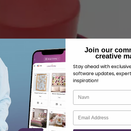
Join our com
creative m
Stay ahead with exclusi
software updates, expert
inspiration!
Navn
E-post