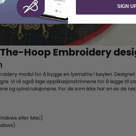
SIGN U
-The-Hoop Embroidery des
n
roidery modul for å bygge en lysmatte i bøylen. Designet i
 Vi vil også lage applikasjonstrinnene for å legge til vat
ilene og syinstruksjonene. For de som ikke har en av de
indows eller Mac)
ndows)