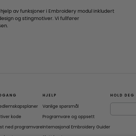
jelp av funksjoner i Embroidery modul inkludert
sign og stingmotiver. Vi fullfører
en.
DGANG
HJELP
HOLD DEG
edlemskapsplaner
Vanlige spørsmål
tiver kode
Programvare og oppsett
ast ned programvare
Internasjonal Embroidery Guider