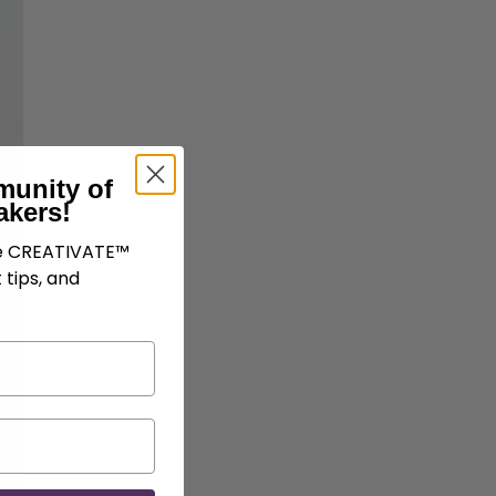
munity of
akers!
ve CREATIVATE™
 tips, and