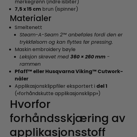
mørkegrønn (indre isbiter)
7,5 x 15 cm
brun (ispinner)
Materialer
Smeltenett
Steam-A-Seam 2™ anbefales fordi den er
trykkfølsom og kan flyttes før pressing.
Maskin embroidery bøyle
Leksjon skrevet med
360 × 260 mm
-
rammen
Pfaff™ eller Husqvarna Viking™ Cutwork-
nåler
Applikasjonsklippfiler eksportert i
del 1
(«forhåndskutte applikasjonsklipp»)
Hvorfor
forhåndsskjæring av
applikasjonsstoff