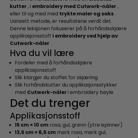
kutter
, i
embroidery med Cutwork-nåler
,
eller til og med med
trykte maler og saks
.
Uansett metode, er resultatene verdt det.
Denne leksjonen fokuserer på å forhåndsskjære
applikasjonsstoff
i embroidery ved hjelp av
Cutwork-nåler
.
Hva du vil lære
Fordeler med å forhåndsskjære
applikasjonsstoff
Slik klargjør du stoffet for skjæring
Slik forhåndskutter du applikasjonsstykker
med
Cutwork-nåler
i embroidery bøyle
Det du trenger
Applikasjonsstoff
15 cm × 10 cm
rosa, gul, grønn (ytre ispinner)
13,5 cm × 6,5 cm
mørk rosa, mørk gul,