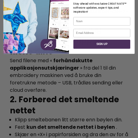
flat.
Stay ahead with exclusive CREATIVATE™
software updates, expert tips, and
inspiration!
Navn
La oss komme i gang
E-post
1. Overfør de utklippede
SIGN UP
filene dine
Send filene med «
forhåndskutte
applikasjonsutskjæringer
» fra del 1 til din
embroidery maskinen ved å bruke din
foretrukne metode – USB, trådløs sending eller
cloud overføre.
2. Forbered det smeltende
nettet
Klipp smeltebanen litt større enn bøylen din.
Fest
kun det smeltende nettet i bøylen
.
Skjær en «X» i papirforsiden og dra den av for å