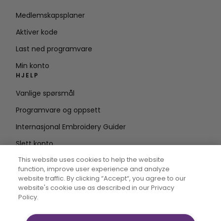
Medlemskapsplaner
Aktiver kode
Last ned programvare
Min konto
HJELP
Vanlige spørsmål
Programvare og oppsett
Internasjonal Embroidery Guider
Slett konto
HOLD DEG OPPDATERT
This website uses cookies to help the website
function, improve user experience and analyze
Skriv inn e-
website traffic. By clicking “Accept“, you agree to our
website's cookie use as described in our Privacy
postadresse
Policy.