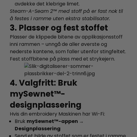
avdekke det klebrige limet.
Steam-A-Seam 2™ med stoff på er fast nok til
å festes i ramme uten ekstra stabilisator.
3. Plasser og fest stoffet
Plasser de klippede bitene av applikasjonsstoff
inni rammen – unngå de aller øverste og
nederste kantene, som faller utenfor stingfeltet.
Fest stoffbitene på plass med et strykejern.
4. Valgfritt: Bruk
mySewnet™-
designplassering
Hvis din embroidery Maskinen har Wi-Fi:
Bruk
mySewnet™-appen →
Designplassering
Send et bilde av stoffet som er festet i ramme