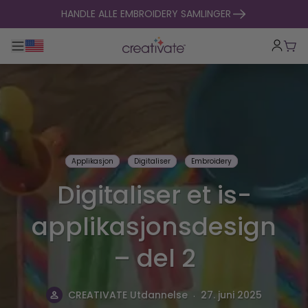
hopp til innhold
HANDLE ALLE EMBROIDERY SAMLINGER
Veksle hovednavigasjon
Hand
Applikasjon
Digitaliser
Embroidery
Digitaliser et is-
applikasjonsdesign
– del 2
.
CREATIVATE Utdannelse
27. juni 2025