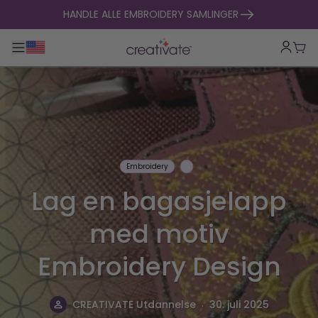
hopp til innhold
HANDLE ALLE EMBROIDERY SAMLINGER
Veksle hovednavigasjon
Hand
Embroidery
Lag en bagasjelapp
med motiv
Embroidery Design
.
CREATIVATE Utdannelse
30. juli 2025