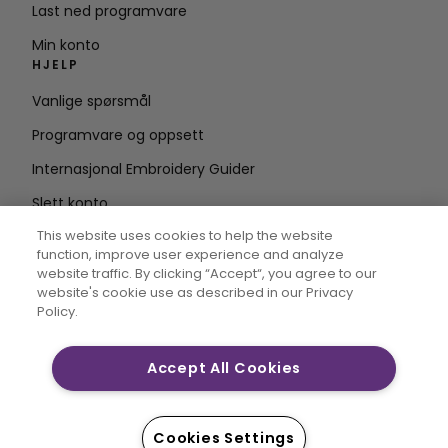
Last ned programvare
Min konto
HJELP
Vanlige spørsmål
Programvare og oppsett
Internasjonal Embroidery Guider
Slett konto
HOLD DEG OPPDATERT
This website uses cookies to help the website
function, improve user experience and analyze
Skriv inn e-
website traffic. By clicking “Accept“, you agree to our
website's cookie use as described in our Privacy
postadresse
Policy.
Accept All Cookies
CREATIVATE og MYSEWNET er eksklusive varemerker for
Singer Sourcing Limited LLC. © 2026 Singer Sourcing
Limited LLC eller dets tilknyttede selskaper. Alle
Cookies Settings