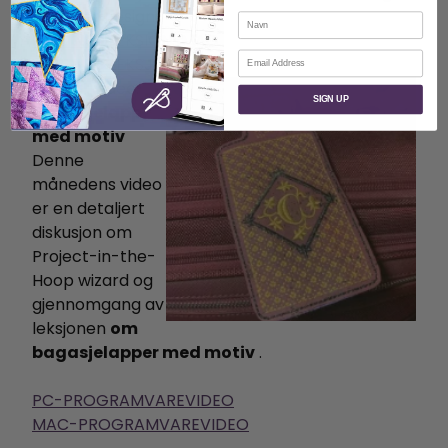
tilpasset design.
Navn
LAST NED LEKSION-MAC
E-post
LAST NED LEKSJON – PC
Utvalgt video:
SIGN UP
Bagasjelapp
med motiv
Denne
månedens video
er en detaljert
diskusjon om
Project-in-the-
Hoop wizard og
gjennomgang av
leksjonen
om
bagasjelapper med motiv
.
PC-PROGRAMVAREVIDEO
MAC-PROGRAMVAREVIDEO