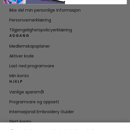
Vilkår for bruk
Ikke del min personlige informasjon
Personvernerklæring
Tilgjengelighetspolicyerklæring
ADGANG
Medlemskapsplaner
Aktiver kode
Last ned programvare
Min konto
HJELP
Vanlige spørsmål
Programvare og oppsett
Internasjonal Embroidery Guider
Slett konto
HOLD DEG OPPDATERT