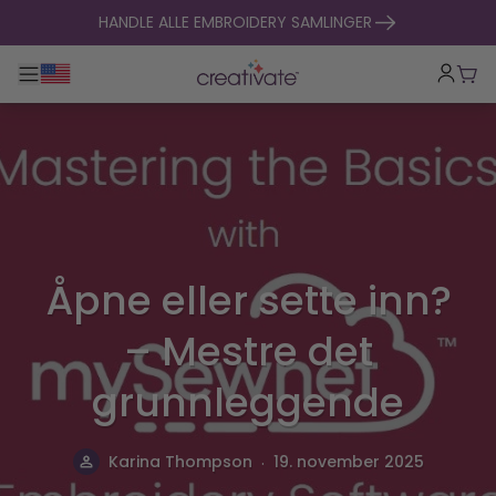
hopp til innhold
HANDLE ALLE EMBROIDERY SAMLINGER
Veksle hovednavigasjon
Hand
Åpne eller sette inn?
– Mestre det
grunnleggende
.
Karina Thompson
19. november 2025