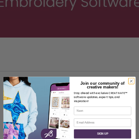
Join our community of
creative makers!
Stay ahead with exclusive CREATIVATE™
software updates, expert tips, and
inspiration!
OM
Navn
Om SVP Worldwide
E-post
Kontakt
SIGN UP