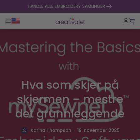
hopp til innhold
HANDLE ALLE EMBROIDERY SAMLINGER
Veksle hovednavigasjon
Hand
Hva som skjer på
skjermen – mestre
det grunnleggende
.
Karina Thompson
19. november 2025