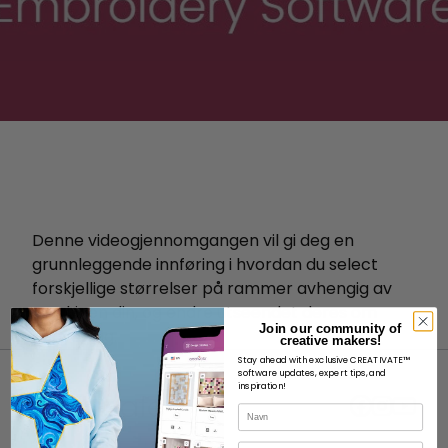
Denne videogjennomgangen vil gi deg en
grunnleggende innføring i hvordan du select
forskjellige størrelser på rammer avhengig av
maskinen din, og endre utseendet deres om
Join our community of
nødvendig.
creative makers!
Stay ahead with exclusive CREATIVATE™
software updates, expert tips, and
inspiration!
Navn
E-post