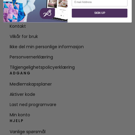
OM
SIGN UP
Om SVP Worldwide
Kontakt
Vilkår for bruk
Ikke del min personlige informasjon
Personvernerklæring
Tilgjengelighetspolicyerklæring
ADGANG
Medlemskapsplaner
Aktiver kode
Last ned programvare
Min konto
HJELP
Vanlige spørsmål