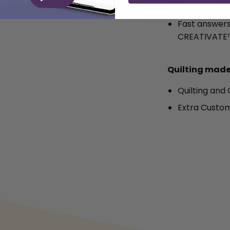
Tilgang til 
Fast answers 
CREATIVATE
Quilting made
Quilting and
Extra Customi