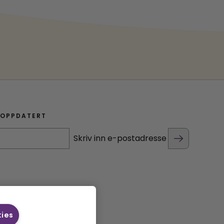
 OPPDATERT
Skriv inn e-postadresse
kies