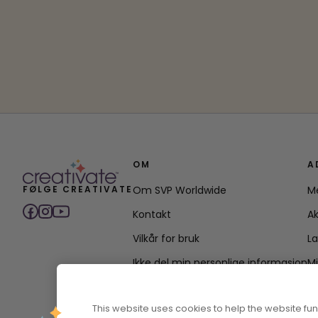
OM
A
FØLGE CREATIVATE
Om SVP Worldwide
M
Kontakt
Ak
Vilkår for bruk
L
Ikke del min personlige informasjon
M
Personvernerklæring
This website uses cookies to help the website f
Tilgjengelighetspolicyerklæring