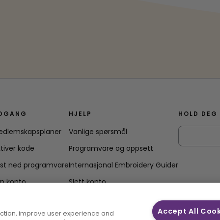
DGANG
HJELP
HOLD DEG
edlemskapsplaner
Vanlige spørsmål
tiver kode
Programvare og oppsett
ast ned programvare
Internasjonal Embroidery Guider
in konto
Slett konto
Accept All Coo
unction, improve user experience and