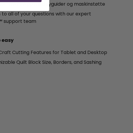
CREATIVATE App med syguider og maskinstøtte
to all of your questions with our expert
™ support team
 easy
 Craft Cutting Features for Tablet and Desktop
zable Quilt Block Size, Borders, and Sashing