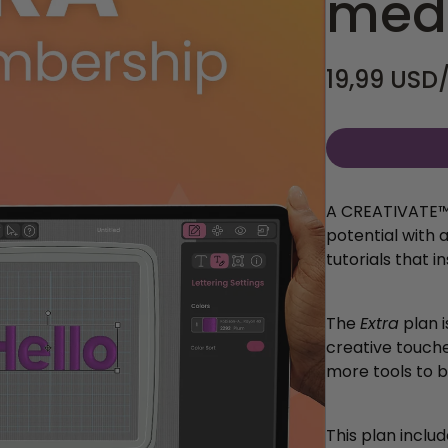
med
19,99 USD
A CREATIVATE™
potential with
a
tutorials that i
The
Extra
plan 
creative touche
more tools to br
This plan includ