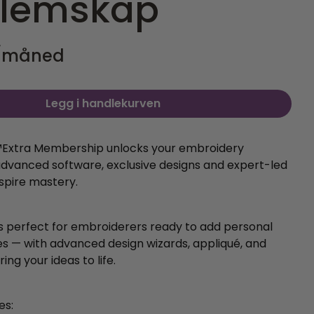
lemskap
/måned
Legg i handlekurven
️Extra Membership unlocks your embroidery
dvanced software, exclusive designs and expert-led
nspire mastery.
is perfect for embroiderers ready to add personal
s — with advanced design wizards, appliqué, and
ing your ideas to life.
es: