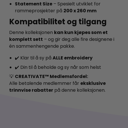
Statement Size
– Spesielt utviklet for
rammeprosjekter på
200 x 260 mm
Kompatibilitet og tilgang
Denne kolleksjonen
kan kun kjøpes som et
komplett sett
– og gir deg alle fire designene i
én sammenhengende pakke.
✔️ Klar til å sy på
ALLE embroidery
✔️ Din til å beholde og sy når som helst
💡
CREATIVATE™ Medlemsfordel:
Alle betalende medlemmer får
eksklusive
trinnvise rabatter
på denne kolleksjonen.