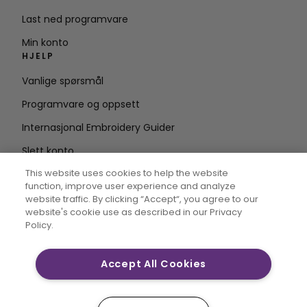
Last ned programvare
Min konto
HJELP
Vanlige spørsmål
Programvare og oppsett
Internasjonal Embroidery Guider
Slett konto
HOLD DEG OPPDATERT
This website uses cookies to help the website
function, improve user experience and analyze
Skriv inn e-
website traffic. By clicking “Accept“, you agree to our
website's cookie use as described in our Privacy
postadresse
Policy.
Accept All Cookies
CREATIVATE og MYSEWNET er eksklusive varemerker for
Singer Sourcing Limited LLC. © 2026 Singer Sourcing
Limited LLC eller dets tilknyttede selskaper. Alle