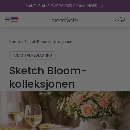
hopp til innhold
HANDLE ALLE EMBROIDERY SAMLINGER
Veksle hovednavigasjon
Hand
Home
Sketch Bloom-kolleksjonen
DIGITAL NEDLASTING
Sketch Bloom-
kolleksjonen