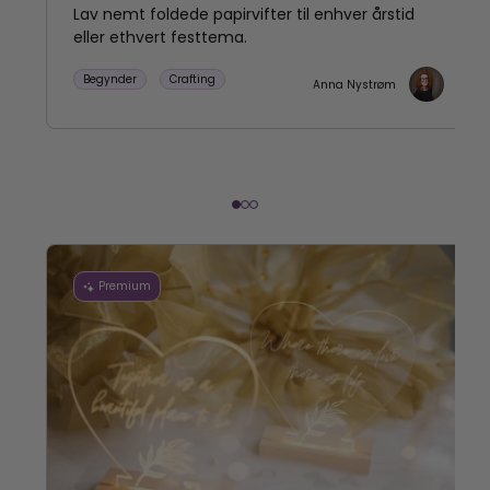
Lav nemt foldede papirvifter til enhver årstid
eller ethvert festtema.
Begynder
Crafting
Anna Nystrøm
Premium