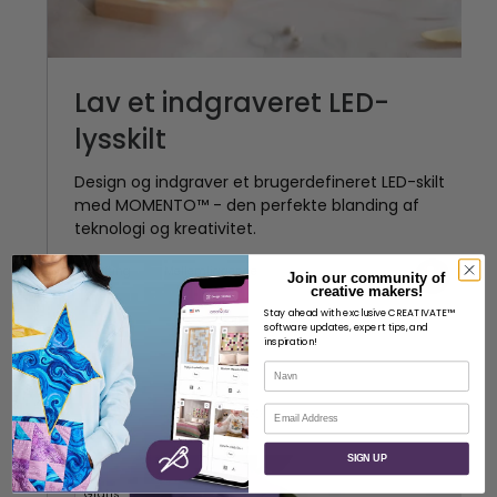
Lav et indgraveret LED-
lysskilt
Design og indgraver et brugerdefineret LED-skilt
med MOMENTO™ - den perfekte blanding af
teknologi og kreativitet.
Crafting
Mellemliggende
Anna Nystrøm
Join our community of
creative makers!
Stay ahead with exclusive CREATIVATE™
software updates, expert tips, and
inspiration!
Navn
E-mail
SIGN UP
Gratis