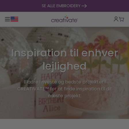
Spring til indhold
SE ALLE EMBROIDERY
Toggle hovednavigation
Indk
Inspiration til enhver
lejlighed
Bladre i nyeste og bedste projekter i
CREATIVATE™ for at finde inspiration til dit
næste projekt.