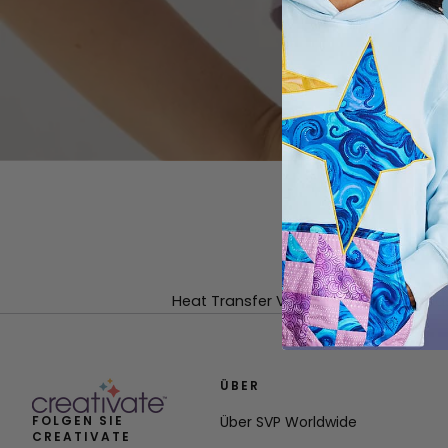
Heat Transfer Vinyl (HTV) makes it ea
ÜBER
FOLGEN SIE
Über SVP Worldwide
CREATIVATE