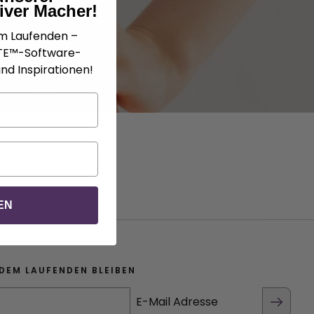
iver Macher!
em Laufenden –
ATE™-Software-
nd Inspirationen!
EN
Software.
DEM LAUFENDEN BLEIBEN
E-Mail Adresse