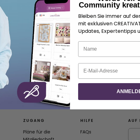
Community kreat
Bleiben Sie immer auf d
mit exklusiven CREATIV
Updates, Expertentipps u
Name
E-Mail
ANMELD
sy to customize fabric using designs created in the Crafting 
ZUGANG
HILFE
AUF 
Pläne für die
FAQs
Mitgliedschaft