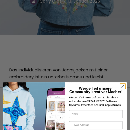
.
Carly Olds
13. Januar 2026
Das Individualisieren von Jeansjacken mit einer
embroidery ist ein unterhaltsames und leicht
zugängliches Projekt, selbst für Anfänger.
Werde Teil unserer
Community kreativer Macher!
Bleiben Sie immer auf dem Laufenden –
mit exklusiven CREATIVATE™-Software-
Updates, Expertentipps und Inspirationen!
Name
ÜBER
E-Mail