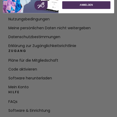
Über SVP Worldwide
ANMELDEN
Kontakt
Nutzungsbedingungen
Meine persönlichen Daten nicht weitergeben
Datenschutzbestimmungen
Erklärung zur Zugänglichkeitsrichtlinie
ZUGANG
Pläne für die Mitgliedschaft
Code aktivieren
Software herunterladen
Mein Konto
HILFE
FAQs
Software & Einrichtung