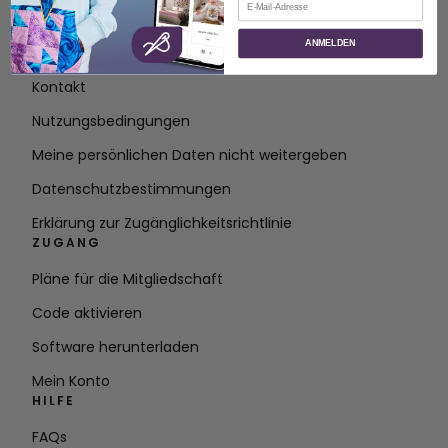
ÜBER
ANMELDEN
Über SVP Worldwide
Kontakt
Nutzungsbedingungen
Meine persönlichen Daten nicht weitergeben
Datenschutzbestimmungen
Erklärung zur Zugänglichkeitsrichtlinie
ZUGANG
Pläne für die Mitgliedschaft
Code aktivieren
Software herunterladen
Mein Konto
HILFE
FAQs