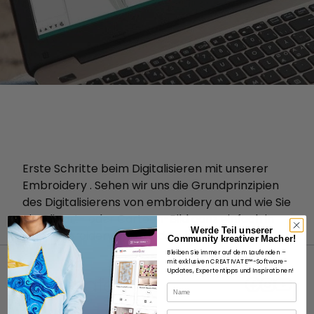
Erste Schritte beim Digitalisieren mit unserer
Embroidery . Sehen wir uns die Grundprinzipien
des Digitalisierens von embroidery an und wie Sie
ein Clipart- oder Cartoon-Bild ganz einfach in
Werde Teil unserer
eine embroidery verwandeln können.
Community kreativer Macher!
Bleiben Sie immer auf dem Laufenden –
mit exklusiven CREATIVATE™-Software-
Updates, Expertentipps und Inspirationen!
Name
E-Mail