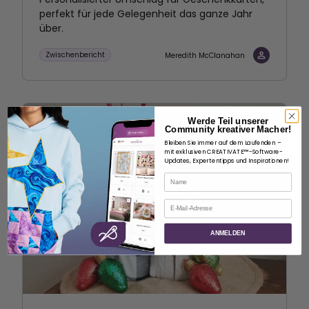
perfekt für jede Gelegenheit das ganze Jahr
über.
Zwischenbericht
Meredith McClanahan
Werde Teil unserer
Kostenlos
Community kreativer Macher!
Bleiben Sie immer auf dem Laufenden –
mit exklusiven CREATIVATE™-Software-
Updates, Expertentipps und Inspirationen!
Name
E-Mail
ANMELDEN