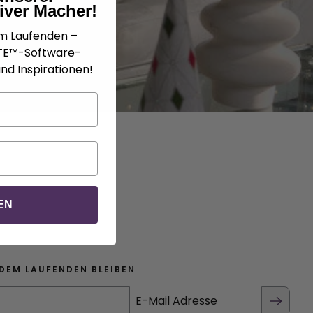
iver Macher!
em Laufenden –
ATE™-Software-
nd Inspirationen!
EN
DEM LAUFENDEN BLEIBEN
E-Mail Adresse