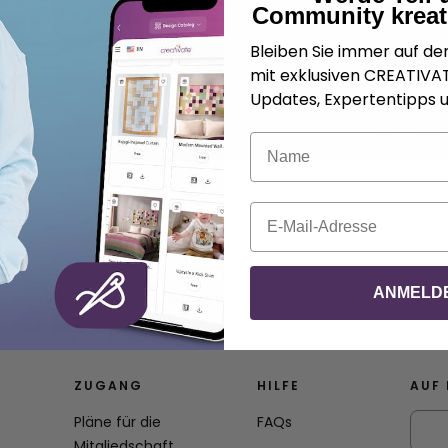
Community kreat
Bleiben Sie immer auf d
mit exklusiven CREATIV
Updates, Expertentipps u
Name
E-Mail
ANMELD
rme der Weihnachtszeit ein!
ZUGANG
HILFE
AUF 
Pläne für die
FAQs
Mitgliedschaft