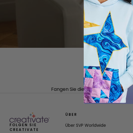
Fangen Sie die Wärme und den Cha
ÜBER
FOLGEN SIE
Über SVP Worldwide
CREATIVATE