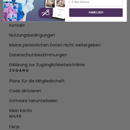
ÜBER
ANMELDEN
Über SVP Worldwide
Kontakt
Nutzungsbedingungen
Meine persönlichen Daten nicht weitergeben
Datenschutzbestimmungen
Erklärung zur Zugänglichkeitsrichtlinie
ZUGANG
Pläne für die Mitgliedschaft
Code aktivieren
Software herunterladen
Mein Konto
HILFE
FAQs