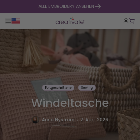
zum Inhalt springen
ALLE EMBROIDERY ANSEHEN
Hauptnavigation umklappen
War
Fortgeschrittene
Sewing
Windeltasche
.
Anna Nystrom
2. April 2026