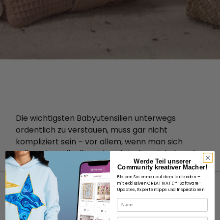
Die wichtigsten Babyutensilien unterwegs
ordentlich zu verstauen, muss gar nicht
kompliziert sein – vor allem, wenn man sich
selbst eine stilvolle und praktische Wickeltasche
Werde Teil unserer
basteln kann!
Community kreativer Macher!
Bleiben Sie immer auf dem Laufenden –
mit exklusiven CREATIVATE™-Software-
Updates, Expertentipps und Inspirationen!
Name
E-Mail