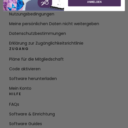
ANMELDEN
Kontakt
Nutzungsbedingungen
Meine persönlichen Daten nicht weitergeben
Datenschutzbestimmungen
Erklärung zur Zugänglichkeitsrichtlinie
ZUGANG
Pläne für die Mitgliedschaft
Code aktivieren
Software herunterladen
Mein Konto
HILFE
FAQs
Software & Einrichtung
Software Guides