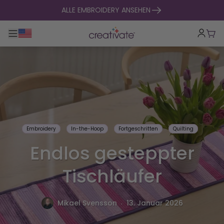
zum Inhalt springen
ALLE EMBROIDERY ANSEHEN
Hauptnavigation umklappen
War
Embroidery
In-the-Hoop
Fortgeschritten
Quilting
Endlos gesteppter
Tischläufer
.
Mikael Svensson
13. Januar 2026