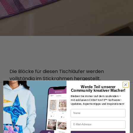
Die Blöcke für diesen Tischläufer werden
vollständig im Stickrahmen hergestellt.
Werde Teil unserer
Community kreativer Macher!
Bleiben Sie immer auf dem Laufenden –
mit exklusiven CREATIVATE™-Software-
Updates, Expertentipps und Inspirationen!
Name
ÜBER
E-Mail
Über SVP Worldwide