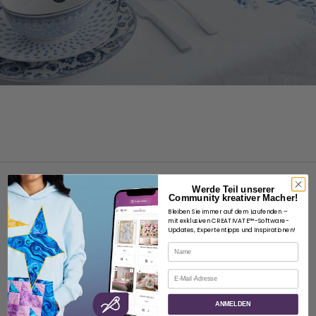
Werde Teil unserer
Community kreativer Macher!
Bleiben Sie immer auf dem Laufenden –
mit exklusiven CREATIVATE™-Software-
Updates, Expertentipps und Inspirationen!
ÜBER
Name
Über SVP Worldwide
E-Mail
Kontakt
ANMELDEN