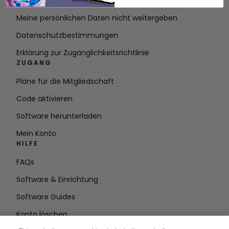
Nutzungsbedingungen
Meine persönlichen Daten nicht weitergeben
Datenschutzbestimmungen
Erklärung zur Zugänglichkeitsrichtlinie
ZUGANG
Pläne für die Mitgliedschaft
Code aktivieren
Software herunterladen
Mein Konto
HILFE
FAQs
Software & Einrichtung
Software Guides
Konto löschen
AUF DEM LAUFENDEN BLEIBEN