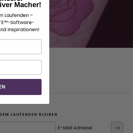
iver Macher!
em Laufenden –
ATE™-Software-
nd Inspirationen!
EN
rstichen.
DEM LAUFENDEN BLEIBEN
E-Mail Adresse