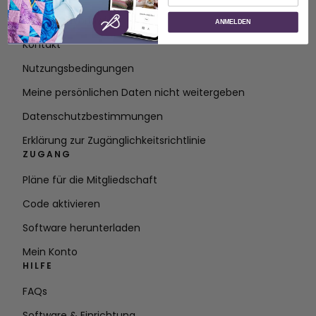
Über SVP Worldwide
ANMELDEN
Kontakt
Nutzungsbedingungen
Meine persönlichen Daten nicht weitergeben
Datenschutzbestimmungen
Erklärung zur Zugänglichkeitsrichtlinie
ZUGANG
Pläne für die Mitgliedschaft
Code aktivieren
Software herunterladen
Mein Konto
HILFE
FAQs
Software & Einrichtung