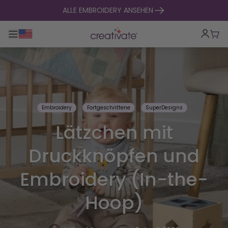
zum Inhalt springen
ALLE EMBROIDERY ANSEHEN
Hauptnavigation umklappen
War
Embroidery
Fortgeschrittene
SuperDesigns
Lätzchen mit
Druckknöpfen und
Embroidery (In-the-
Hoop)