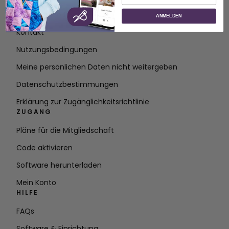
Über SVP Worldwide
ANMELDEN
Kontakt
Nutzungsbedingungen
Meine persönlichen Daten nicht weitergeben
Datenschutzbestimmungen
Erklärung zur Zugänglichkeitsrichtlinie
ZUGANG
Pläne für die Mitgliedschaft
Code aktivieren
Software herunterladen
Mein Konto
HILFE
FAQs
Software & Einrichtung