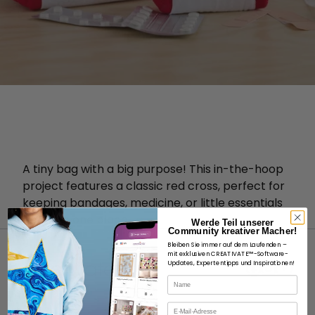
A tiny bag with a big purpose! This in-the-hoop
project features a classic red cross, perfect for
keeping bandages, medicine, or little essentials
neatly in one place.
Werde Teil unserer
Community kreativer Macher!
Bleiben Sie immer auf dem Laufenden –
mit exklusiven CREATIVATE™-Software-
Updates, Expertentipps und Inspirationen!
Name
E-Mail
ÜBER