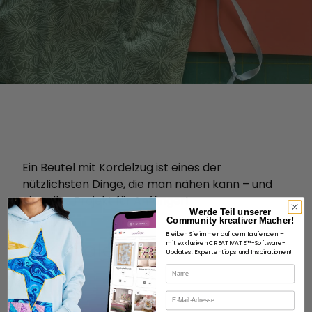
Ein Beutel mit Kordelzug ist eines der
nützlichsten Dinge, die man nähen kann – und
ein tolles Projekt für Anfänger!
Werde Teil unserer
Community kreativer Macher!
Bleiben Sie immer auf dem Laufenden –
mit exklusiven CREATIVATE™-Software-
Updates, Expertentipps und Inspirationen!
Name
ÜBER
E-Mail