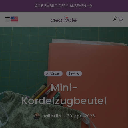
zum Inhalt springen
ALLE EMBROIDERY ANSEHEN
Hauptnavigation umklappen
War
Anfänger
Sewing
Mini-
Kordelzugbeutel
.
Halle Ellis
30. April 2026