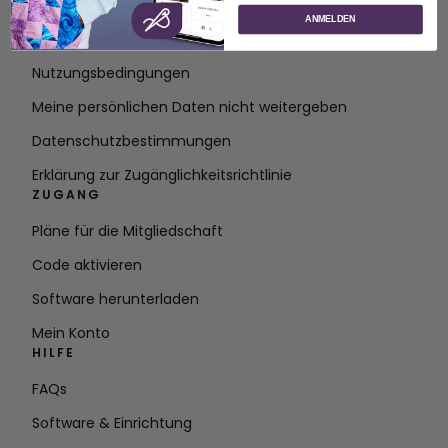
Über SVP Worldwide
ANMELDEN
Kontakt
Nutzungsbedingungen
Meine persönlichen Daten nicht weitergeben
Datenschutzbestimmungen
Erklärung zur Zugänglichkeitsrichtlinie
ZUGANG
Pläne für die Mitgliedschaft
Code aktivieren
Software herunterladen
Mein Konto
HILFE
FAQs
Software & Einrichtung