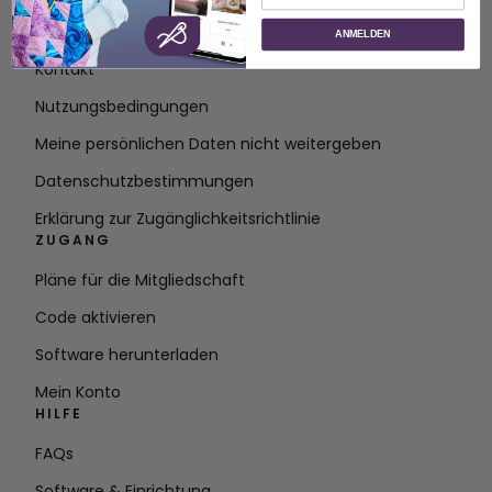
Über SVP Worldwide
ANMELDEN
Kontakt
Nutzungsbedingungen
Meine persönlichen Daten nicht weitergeben
Datenschutzbestimmungen
Erklärung zur Zugänglichkeitsrichtlinie
ZUGANG
Pläne für die Mitgliedschaft
Code aktivieren
Software herunterladen
Mein Konto
HILFE
FAQs
Software & Einrichtung