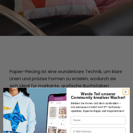
Papier-Piecing ist eine wunderbare Technik, um klare
Linien und präzise Formen zu erzielen, wodurch sie
sich ideal für markante, grafische Buchstaben
eignet.
Werde Teil unserer
Community kreativer Macher!
Bleiben Sie immer auf dem Laufenden –
mit exklusiven CREATIVATE™-Software-
Updates, Expertentipps und Inspirationen!
Name
E-Mail
ÜBER