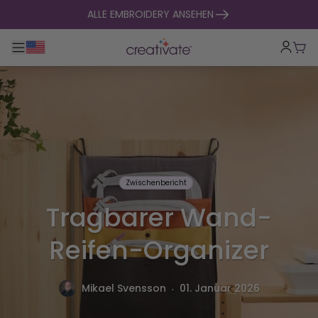
zum Inhalt springen
ALLE EMBROIDERY ANSEHEN
Hauptnavigation umklappen
War
Zwischenbericht
Tragbarer Wand-
Reifen-Organizer
.
Mikael Svensson
01. Januar 2026