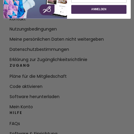
Über SVP Worldwide
ANMELDEN
Kontakt
Nutzungsbedingungen
Meine persönlichen Daten nicht weitergeben
Datenschutzbestimmungen
Erklärung zur Zugänglichkeitsrichtlinie
ZUGANG
Pläne für die Mitgliedschaft
Code aktivieren
Software herunterladen
Mein Konto
HILFE
FAQs
Software & Einrichtung