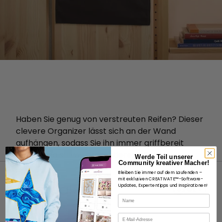
Haben Sie genug von verstreuten Reifen? Dieser
clevere Organizer lässt sich an der Wand
aufhängen, sodass Sie ihn immer griffbereit
haben und stilvoll präsentieren können.
Werde Teil unserer
Community kreativer Macher!
Bleiben Sie immer auf dem Laufenden –
mit exklusiven CREATIVATE™-Software-
Updates, Expertentipps und Inspirationen!
Name
E-Mail
ÜBER