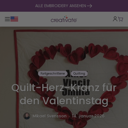
zum Inhalt springen
ALLE EMBROIDERY ANSEHEN
Hauptnavigation umklappen
War
Fortgeschrittene
Quilting
Quilt-Herz-Kranz für
den Valentinstag
.
Mikael Svensson
14. Januar 2026