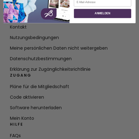
ÜBER
ANMELDEN
Über SVP Worldwide
Kontakt
Nutzungsbedingungen
Meine persönlichen Daten nicht weitergeben
Datenschutzbestimmungen
Erklärung zur Zugänglichkeitsrichtlinie
ZUGANG
Pläne für die Mitgliedschaft
Code aktivieren
Software herunterladen
Mein Konto
HILFE
FAQs