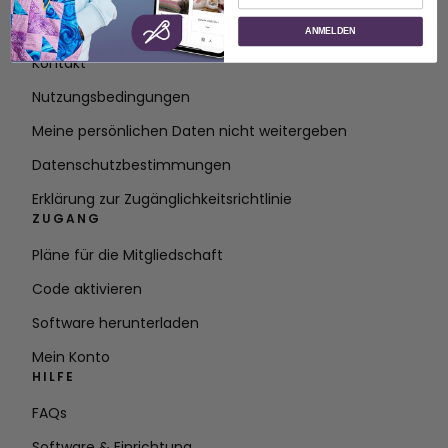
Über SVP Worldwide
ANMELDEN
Kontakt
Nutzungsbedingungen
Meine persönlichen Daten nicht weitergeben
Datenschutzbestimmungen
Erklärung zur Zugänglichkeitsrichtlinie
ZUGANG
Pläne für die Mitgliedschaft
Code aktivieren
Software herunterladen
Mein Konto
HILFE
FAQs
Software & Einrichtung