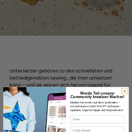
Untersetzer gehören zu den schnellsten und
befriedigendsten sewing , die man umsetzen
kann – und sie eignen sich hervorragend für
Anfänger!
Werde Teil unserer
Community kreativer Macher!
Bleiben Sie immer auf dem Laufenden –
mit exklusiven CREATIVATE™-Software-
Updates, Expertentipps und Inspirationen!
Name
E-Mail
ÜBER