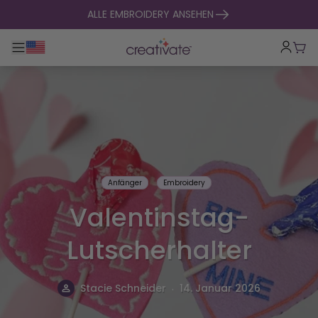
zum Inhalt springen
ALLE EMBROIDERY ANSEHEN
Hauptnavigation umklappen
War
Anfänger
Embroidery
Valentinstag-
Lutscherhalter
.
Stacie Schneider
14. Januar 2026