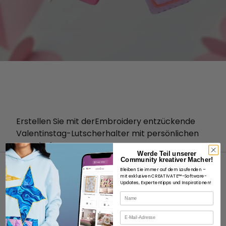
Erstellen Sie mit derEmbroidery entzückende
Valentinstag-Lutscherhalter mit persönlichen
Botschaften.
Werde Teil unserer
Community kreativer Macher!
Bleiben Sie immer auf dem Laufenden –
mit exklusiven CREATIVATE™-Software-
Updates, Expertentipps und Inspirationen!
Name
ÜBER
E-Mail