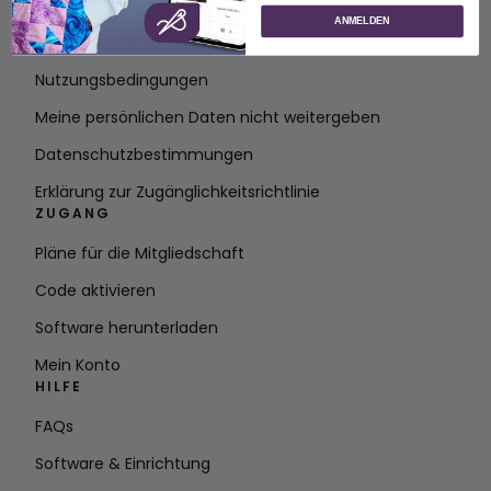
Über SVP Worldwide
ANMELDEN
Kontakt
Nutzungsbedingungen
Meine persönlichen Daten nicht weitergeben
Datenschutzbestimmungen
Erklärung zur Zugänglichkeitsrichtlinie
ZUGANG
Pläne für die Mitgliedschaft
Code aktivieren
Software herunterladen
Mein Konto
HILFE
FAQs
Software & Einrichtung