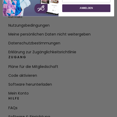
Über SVP Worldwide
ANMELDEN
Kontakt
Nutzungsbedingungen
Meine persönlichen Daten nicht weitergeben
Datenschutzbestimmungen
Erklärung zur Zugänglichkeitsrichtlinie
ZUGANG
Pläne für die Mitgliedschaft
Code aktivieren
Software herunterladen
Mein Konto
HILFE
FAQs
Software & Einrichtung