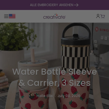
zum Inhalt springen
ALLE EMBROIDERY ANSEHEN
Hauptnavigation umklappen
War
Water Bottle Sleeve
& Carrier, 3 Sizes
.
Halle Ellis
July 08, 2026