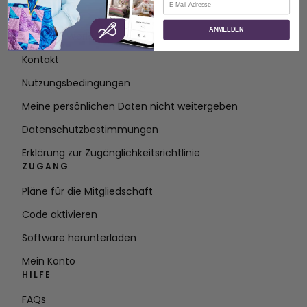
ÜBER
ANMELDEN
Über SVP Worldwide
Kontakt
Nutzungsbedingungen
Meine persönlichen Daten nicht weitergeben
Datenschutzbestimmungen
Erklärung zur Zugänglichkeitsrichtlinie
ZUGANG
Pläne für die Mitgliedschaft
Code aktivieren
Software herunterladen
Mein Konto
HILFE
FAQs