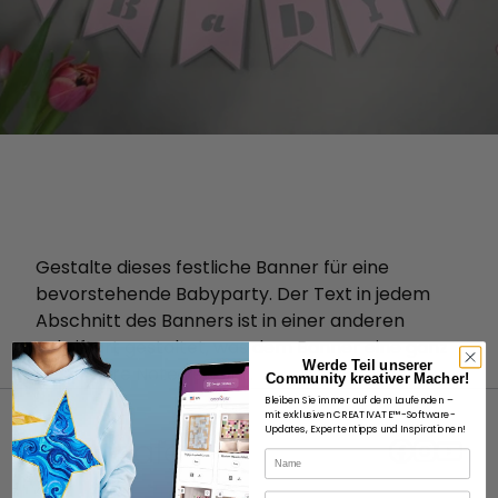
Gestalte dieses festliche Banner für eine
bevorstehende Babyparty. Der Text in jedem
Abschnitt des Banners ist in einer anderen
Schriftart gestaltet, was dem Banner eine ganz
Werde Teil unserer
besondere Note verleiht.
Community kreativer Macher!
Bleiben Sie immer auf dem Laufenden –
mit exklusiven CREATIVATE™-Software-
Updates, Expertentipps und Inspirationen!
Name
E-Mail