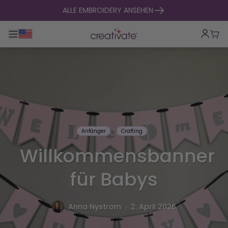
zum Inhalt springen
ALLE EMBROIDERY ANSEHEN
Hauptnavigation umklappen
War
Anfänger
Crafting
Willkommensbanner
für Babys
.
Anna Nystrom
2. April 2026