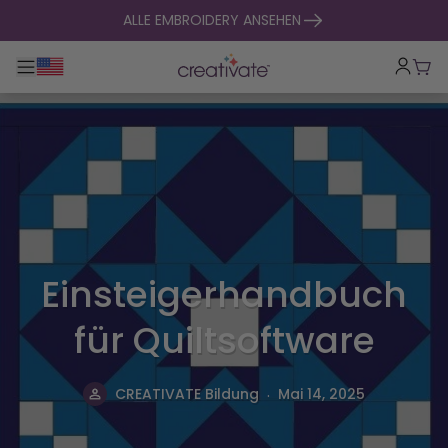
zum Inhalt springen
ALLE EMBROIDERY ANSEHEN
Hauptnavigation umklappen
War
Einsteigerhandbuch
für Quiltsoftware
.
CREATIVATE Bildung
Mai 14, 2025