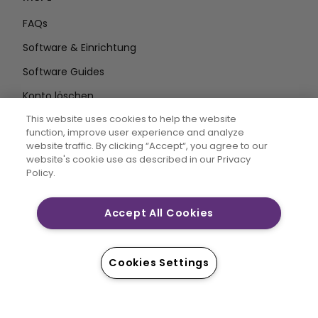
FAQs
Software & Einrichtung
Software Guides
Konto löschen
AUF DEM LAUFENDEN BLEIBEN
This website uses cookies to help the website
function, improve user experience and analyze
E-Mail
website traffic. By clicking “Accept“, you agree to our
website's cookie use as described in our Privacy
Adresse eingeben
Policy.
Accept All Cookies
CREATIVATE MYSEWNET sind eingetragene Marken von
Singer Sourcing Limited LLC. © 2026 Singer Sourcing
Limited LLC oder deren verbundene Unternehmen. Alle
Cookies Settings
Rechte vorbehalten.