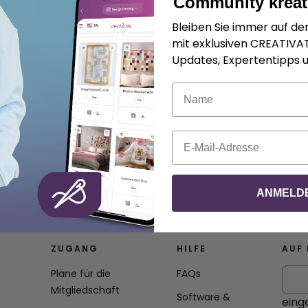
Community kreat
Bleiben Sie immer auf d
mit exklusiven CREATIV
Updates, Expertentipps u
Name
E-Mail
ANMELD
ZUGANG
HILFE
AUF 
Pläne für die
FAQs
Mitgliedschaft
Software &
eing