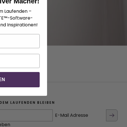
iver Macher!
em Laufenden –
ATE™-Software-
nd Inspirationen!
EN
DEM LAUFENDEN BLEIBEN
E-Mail Adresse
eben