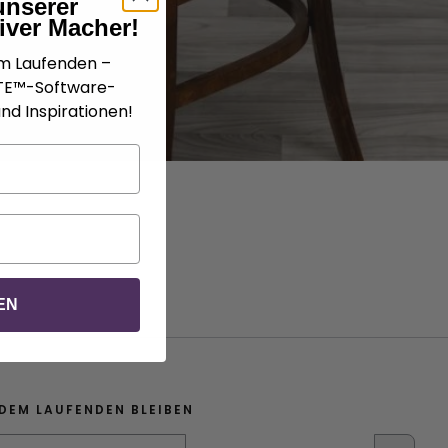
unserer
iver Macher!
em Laufenden –
ATE™-Software-
nd Inspirationen!
EN
DEM LAUFENDEN BLEIBEN