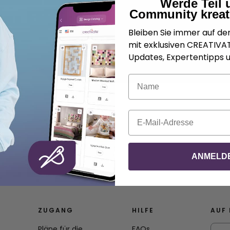
Werde Teil 
Community kreat
Bleiben Sie immer auf d
mit exklusiven CREATIV
Updates, Expertentipps u
Name
E-Mail
ANMELD
ZUGANG
HILFE
AUF 
Pläne für die
FAQs