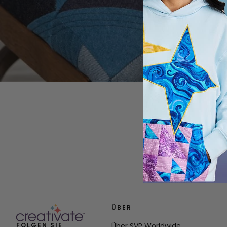
ÜBER
FOLGEN SIE
Über SVP Worldwide