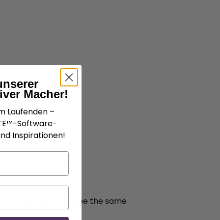
unserer
iver Macher!
em Laufenden –
ATE™-Software-
nd Inspirationen!
y. Both pieces should be the same