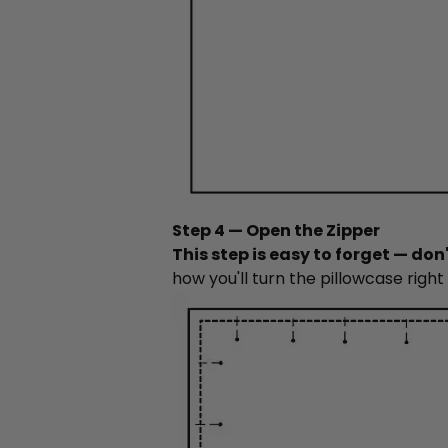
Step 4 — Open the Zipper
This step is easy to forget — don't
how you'll turn the pillowcase right s