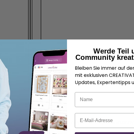
Werde Teil 
Community kreat
Bleiben Sie immer auf d
mit exklusiven CREATIV
Updates, Expertentipps u
Name
E-Mail
nd trim it to match the size of your front piece exactl
ogether.