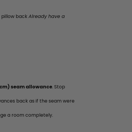
e pillow back
Already have a
1 cm) seam allowance
. Stop
owances back as if the seam were
ange a room completely.