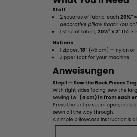
What You'll Need
Stoff
2 squares of fabric, each
20½" ×
decorative pillow front? You onl
1 strip of fabric,
20½" × 2"
(52 × 
Notions
1 zipper,
18"
(45 cm) — nylon or p
Zipper foot for your machine
Anweisungen
Step 1 — Sew the Back Pieces To
With right sides facing, sew the la
sewing
1½" (4 cm) in from each e
Press the entire seam open, inclu
sewn all the way through.
A
simple pillowcase instruction is