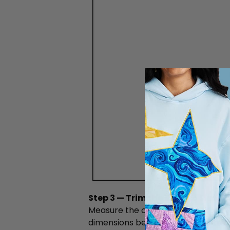
Step 3 — Trim the Back to Size
Measure the completed back piece a
dimensions before you sew them t