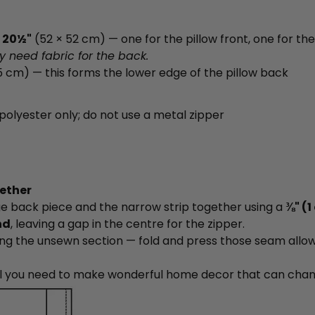
 20½"
(52 × 52 cm) — one for the pillow front, one for th
y need fabric for the back.
5 cm) — this forms the lower edge of the pillow back
olyester only; do not use a metal zipper
gether
rge back piece and the narrow strip together using a
⅜" (
nd
, leaving a gap in the centre for the zipper.
ding the unsewn section — fold and press those seam all
 all you need to make wonderful home decor that can ch