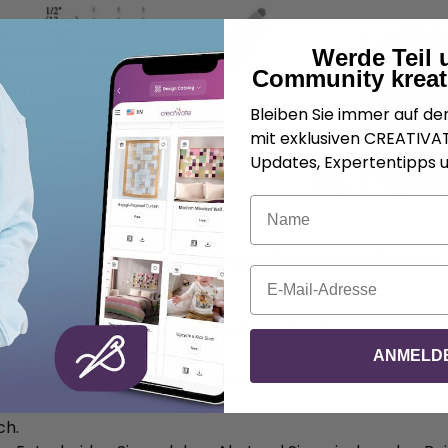
Werde Teil 
Community kreat
Bleiben Sie immer auf d
mit exklusiven CREATIV
Updates, Expertentipps u
Name
n
ing oder Dekorfaden ein und legen Sie sewing in die Spule.
E-Mail
 ein.
mstift eine Linie auf dem Stoff, wo die Mitte der Naht sein
rungsband unter den Stoff.
ANMELD
r roten Mittellinie am Fuß auf der markierten Linie aus. N
ch.