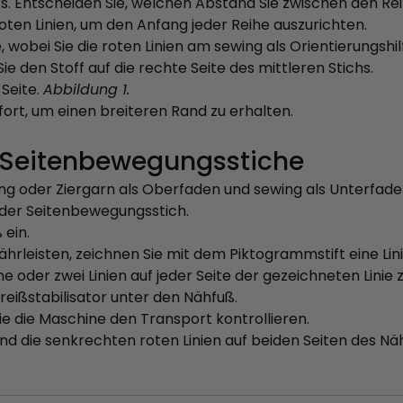
nks. Entscheiden Sie, welchen Abstand Sie zwischen den 
oten Linien, um den Anfang jeder Reihe auszurichten.
e, wobei Sie die roten Linien am sewing als Orientierungsh
Sie den Stoff auf die rechte Seite des mittleren Stichs.
 Seite.
Abbildung 1.
 fort, um einen breiteren Rand zu erhalten.
Seitenbewegungsstiche
ing oder Ziergarn als Oberfaden und sewing als Unterfaden
oder Seitenbewegungsstich.
 ein.
ährleisten, zeichnen Sie mit dem Piktogrammstift eine Lini
eine oder zwei Linien auf jeder Seite der gezeichneten Linie
reißstabilisator unter den Nähfuß.
Sie die Maschine den Transport kontrollieren.
 und die senkrechten roten Linien auf beiden Seiten des N