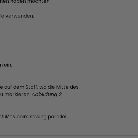
Reihen haben möchten.
ilfe verwenden.
 ein.
e auf dem Stoff, wo die Mitte des
 zu markieren.
Abbildung 2.
ähfußes beim sewing parallel