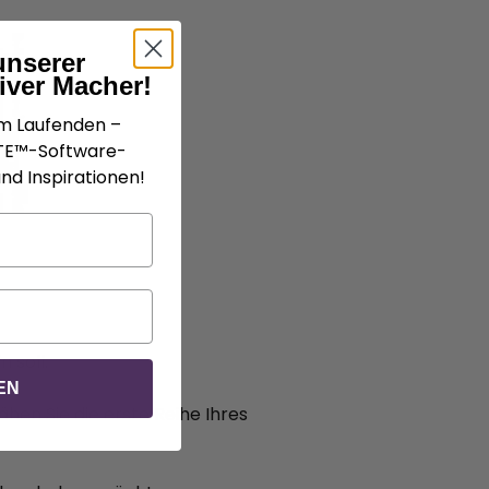
unserer
iver Macher!
em Laufenden –
ATE™-Software-
nd Inspirationen!
 soll.
EN
ähen Sie die erste Reihe Ihres