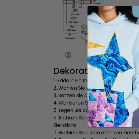
Dekorative Bordüre
1. Fädeln Sie Ihre Maschine mit sew
2. Wählen Sie einen Zierstich aus.
3. Setzen Sie den Mehrlinien-Zierfuß
4. Markieren Sie mit einem Piktogram
5. Legen Sie das Wegreiß-Stabilisie
6. Richten Sie den Nähfuß anhand de
Zierstichs.
7. Wählen Sie einen anderen Ziersti