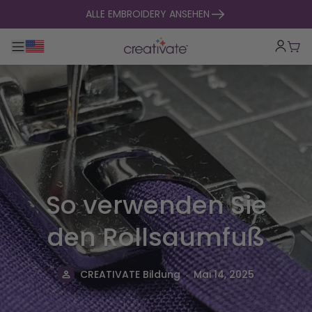
zum Inhalt springen
ALLE EMBROIDERY ANSEHEN
Hauptnavigation umklappen
War
So verwenden Sie
den Rollsaumfuß
.
CREATIVATE Bildung
Mai 14, 2025