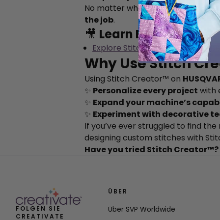
No matter what you’re sewing, the
the job
.
🎥
Learn More:
Explore Stitch Creator - YouTub
Why Use Stitch Cr
Using Stitch Creator™ on
HUSQVAR
✨
Personalize every project
with 
✨
Expand your machine’s capabi
✨
Experiment with decorative t
If you’ve ever struggled to find the
designing custom stitches with Sti
Have you tried Stitch Creator™? 
ÜBER
FOLGEN SIE
Über SVP Worldwide
CREATIVATE