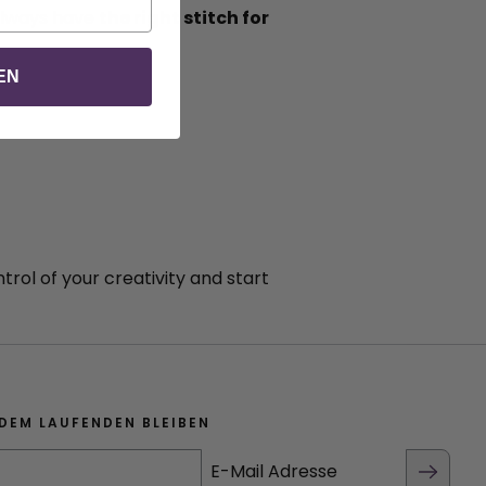
 always have
the right stitch for
EN
rol of your creativity and start
DEM LAUFENDEN BLEIBEN
E-Mail Adresse