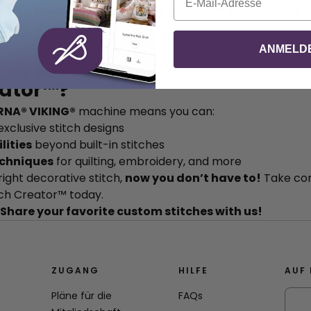
HUSQVARNA® VIKING® Stitch Creator™
ensures you’ll
ANMELD
e
eator™?
NA® VIKING®
machine means you can:
exclusive stitch designs
lities
beyond built-in stitches
echniques
for quilting, embroidery, and more
 right decorative stitch,
now you don’t have to!
Take cont
tch Creator™ today.
Share your favorite custom stitches with us!
ZUGANG
HILFE
AUF 
Pläne für die
FAQs