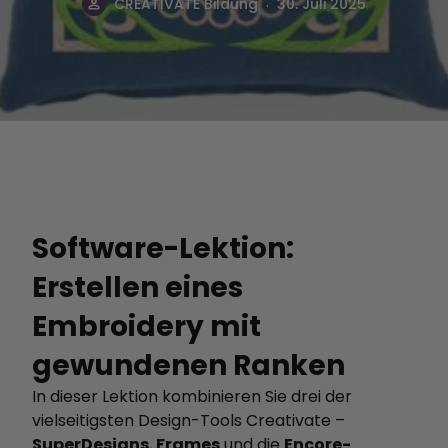
.
CREATIVATE Bildung
30. Juli 2025
Software-Lektion:
Erstellen eines
Embroidery mit
gewundenen Ranken
In dieser Lektion kombinieren Sie drei der
vielseitigsten Design-Tools Creativate –
SuperDesigns
,
Frames
und die
Encore-