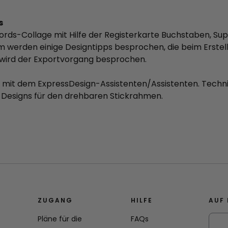
s
Words-Collage mit Hilfe der Registerkarte Buchstaben, S
em werden einige Designtipps besprochen, die beim Erste
d wird der Exportvorgang besprochen.
ts mit dem ExpressDesign-Assistenten/Assistenten. Techni
r Designs für den drehbaren Stickrahmen.
ZUGANG
HILFE
AUF 
Pläne für die
FAQs