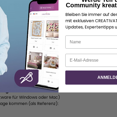
 umfassen:
Community kreat
Bleiben Sie immer auf d
er, die nicht über die erforderliche Softwareversion verfü
mit exklusiven CREATIV
Updates, Expertentipps u
Name
ATE™-Software
 Software
+™
/PREMIER+™ 2
E-Mail
 PREMIER+™/
PREMIER+™ 2
erungen
ANMELD
olgenden Möglichkeiten:
Mitgliedschaft
ftware für Windows oder Mac)
 Frage kommen (als Referenz):