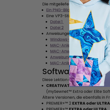
Die mitgelieferten Lektionsdateien
Ein PNG-Bild
Eine VP3-Stichdatei (für Mitglied
Datei 1
Datei 2
Anweisungen
Windows-Anleitung -
CREATIV
MAC-Anleitung
- CREATIVATE
MAC-Anweisungen -
PREMIER
Anweisungen für das Fenster
-
MAC-Anleitung
- TruE™ 3
Software-Anford
Diese Lektion erfordert eine der f
CREATIVATE™ Extra oder Elite 
(mySewnet™ Extra oder Elite So
Ältere Versionen, die ebenfalls in
PREMIER+™ 2
EXTRA oder ULTRA
PREMIER+™
EXTRA oder ULTRA