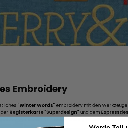
ines Embroidery
estliches
"Winter Words"
embroidery mit den Werkzeugen 
, der
Registerkarte "Superdesign"
und dem
Expressdes
360x350 Stickrahmen
erstellt und eignet sich daher perf
Werde Teil 