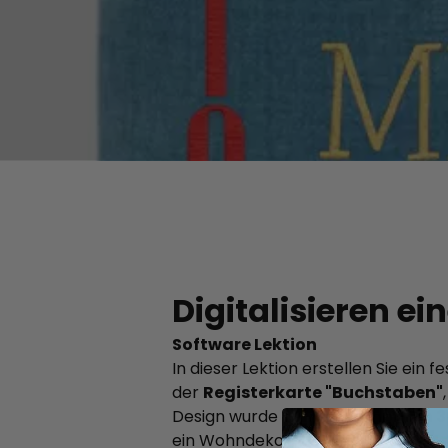
Digitalisieren e
Software Lektion
In dieser Lektion erstellen Sie ein f
der
Registerkarte "Buchstaben"
Design wurde für den
drehbaren 
ein Wohndekorationsprojekt.