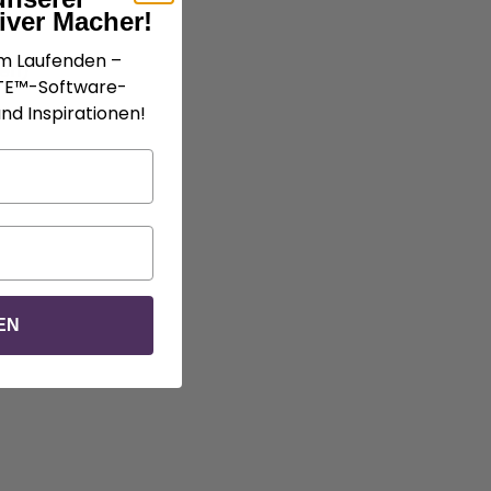
iver Macher!
em Laufenden –
gen)
ATE™-Software-
nd Inspirationen!
EN