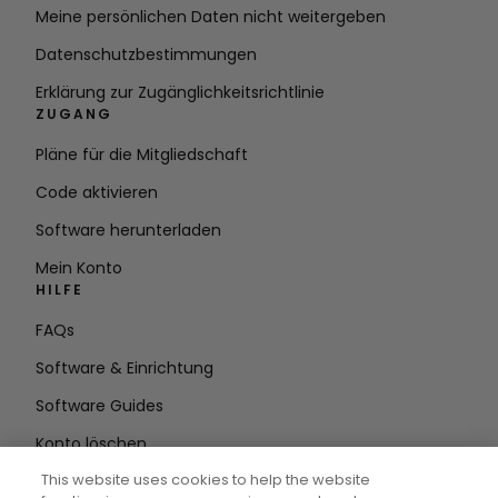
Meine persönlichen Daten nicht weitergeben
Datenschutzbestimmungen
Erklärung zur Zugänglichkeitsrichtlinie
ZUGANG
Pläne für die Mitgliedschaft
Code aktivieren
Software herunterladen
Mein Konto
HILFE
FAQs
Software & Einrichtung
Software Guides
Konto löschen
AUF DEM LAUFENDEN BLEIBEN
This website uses cookies to help the website