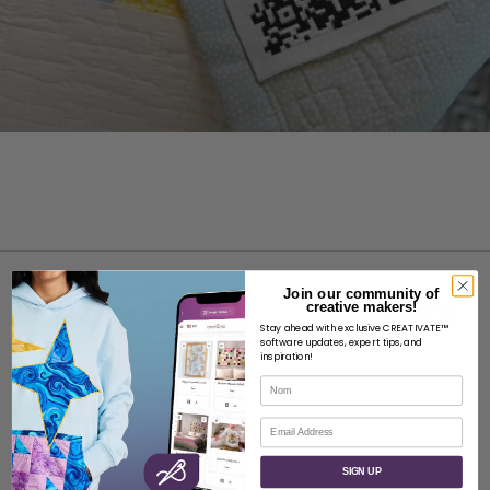
Join our community of
creative makers!
Stay ahead with exclusive CREATIVATE™
software updates, expert tips, and
inspiration!
À PROPOS
Nom
À propos de SVP Worldwide
Courriel
Contact
SIGN UP