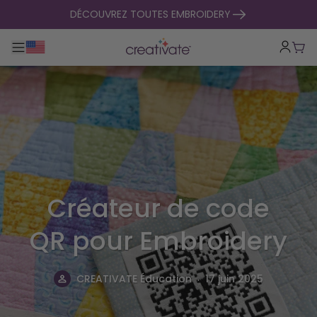
passer au contenu
DÉCOUVREZ TOUTES EMBROIDERY
Basculer la navigation principale
Pani
Créateur de code
QR pour Embroidery
.
CREATIVATE Éducation
17 juin 2025