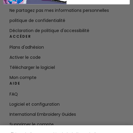
Conditions d'utilisation
Ne partagez pas mes informations personnelles
politique de confidentialité
Déclaration de politique d'accessibilité
ACCÉDER
Plans d'adhésion
Activer le code
Télécharger le logiciel
Mon compte
AIDE
FAQ
Logiciel et configuration
International Embroidery Guides
Supprimer le compte
RESTEZ INFORMÉ