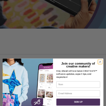
Join our community of
creative makers!
Stay ahead with exclusive CREATIVATE™
software updates, expert tips, and
inspiration!
À PROPOS
Nom
À propos de SVP Worldwide
Courriel
Contact
SIGN UP