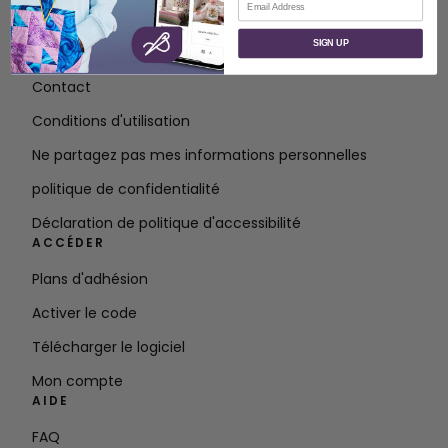
À PROPOS
SIGN UP
À propos de SVP Worldwide
Contact
Conditions d'utilisation
Ne partagez pas mes informations personnelles
politique de confidentialité
Déclaration de politique d'accessibilité
ACCÉDER
Plans d'adhésion
Activer le code
Télécharger le logiciel
Mon compte
AIDE
FAQ