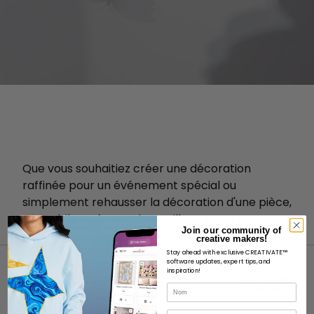
Que vous souhaitiez créer une décoration
raffinée pour un événement spécial ou
simplement rehausser la décoration d'une pièce,
ce mobile en forme de papillons saura vous
Join our community of
séduire.
creative makers!
Stay ahead with exclusive CREATIVATE™
software updates, expert tips, and
inspiration!
Nom
Courriel