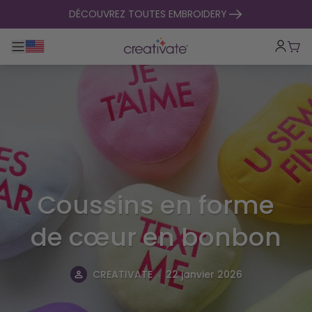
passer au contenu
DÉCOUVREZ TOUTES EMBROIDERY
Basculer la navigation principale
Pani
Coussins en forme
de cœur en bonbon
.
CREATIVATE
22 janvier 2026