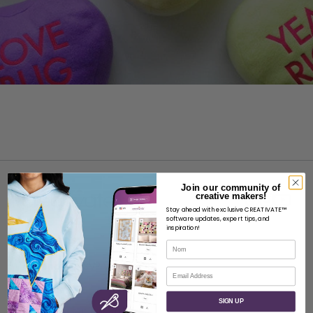
Join our community of
creative makers!
Stay ahead with exclusive CREATIVATE™
software updates, expert tips, and
inspiration!
À PROPOS
Nom
À propos de SVP Worldwide
Courriel
Contact
SIGN UP