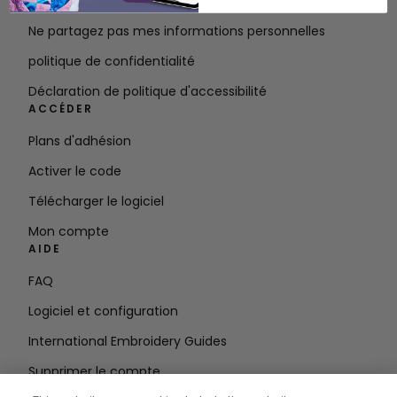
Conditions d'utilisation
Ne partagez pas mes informations personnelles
politique de confidentialité
Déclaration de politique d'accessibilité
ACCÉDER
Plans d'adhésion
Activer le code
Télécharger le logiciel
Mon compte
AIDE
FAQ
Logiciel et configuration
International Embroidery Guides
Supprimer le compte
RESTEZ INFORMÉ