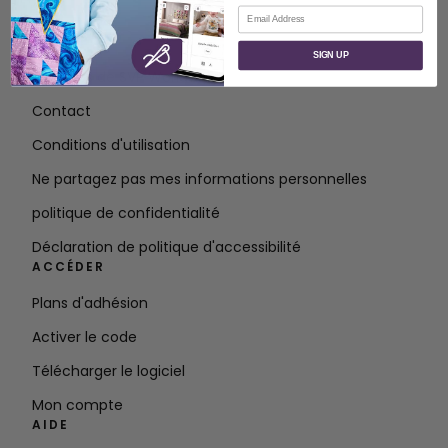
Courriel
À PROPOS
SIGN UP
À propos de SVP Worldwide
Contact
Conditions d'utilisation
Ne partagez pas mes informations personnelles
politique de confidentialité
Déclaration de politique d'accessibilité
ACCÉDER
Plans d'adhésion
Activer le code
Télécharger le logiciel
Mon compte
AIDE