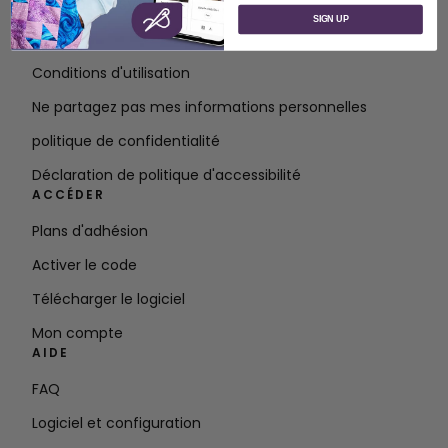
À propos de SVP Worldwide
SIGN UP
Contact
Conditions d'utilisation
Ne partagez pas mes informations personnelles
politique de confidentialité
Déclaration de politique d'accessibilité
ACCÉDER
Plans d'adhésion
Activer le code
Télécharger le logiciel
Mon compte
AIDE
FAQ
Logiciel et configuration