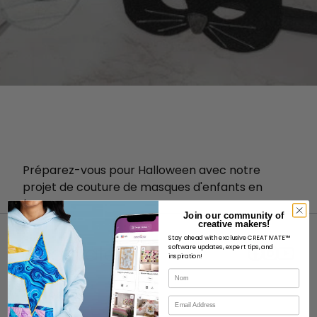
Préparez-vous pour Halloween avec notre
projet de couture de masques d'enfants en
feutre !
Join our community of
creative makers!
Stay ahead with exclusive CREATIVATE™
software updates, expert tips, and
inspiration!
Nom
À PROPOS
Courriel